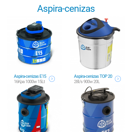
Aspira-cenizas
Aspira-cenizas E15
Aspira-cenizas TOP 20
16Kpa 1000w 15Lt
28l/s 900w 20L