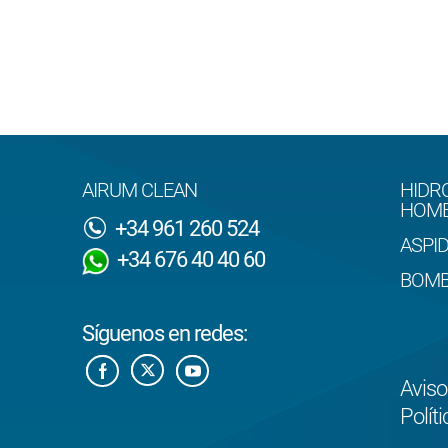
AIRUM CLEAN
HIDR
HOM
+34 961 260 524
ASPI
+34 676 40 40 60
BOMB
Síguenos en redes:
Aviso
Polít