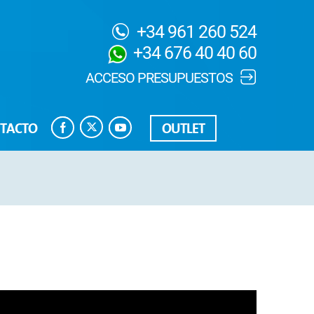
+34 961 260 524
+34 676 40 40 60
ACCESO PRESUPUESTOS
TACTO
OUTLET